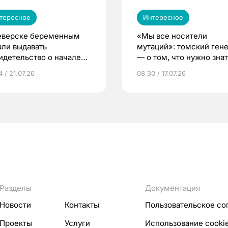
тересное
Интересное
еверске беременным
«Мы все носители
али выдавать
мутаций»: томский ген
идетельство о начале
— о том, что нужно знат
ни»
беременности
 / 21.07.26
08:30 / 17.07.26
Разделы
Документация
Новости
Контакты
Пользовательское со
Проекты
Услуги
Использование cooki