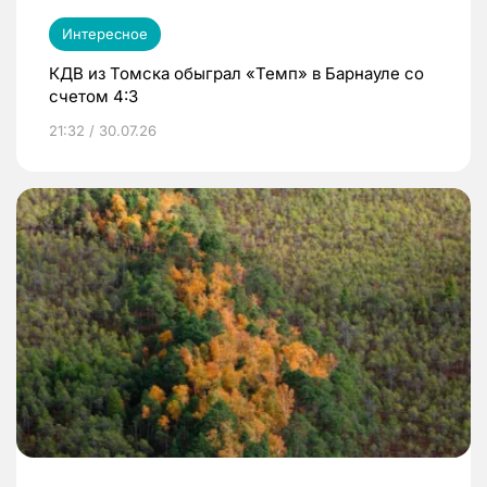
Интересное
КДВ из Томска обыграл «Темп» в Барнауле со
счетом 4:3
21:32 / 30.07.26