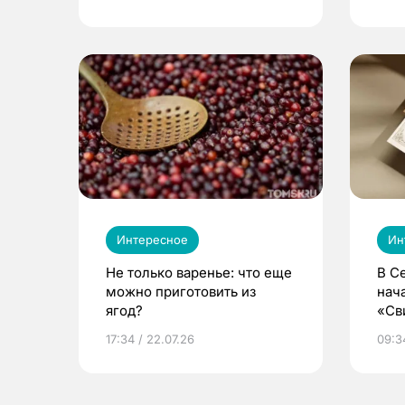
Интересное
Ин
Не только варенье: что еще
В С
можно приготовить из
нач
ягод?
«Св
жиз
17:34 / 22.07.26
09:34