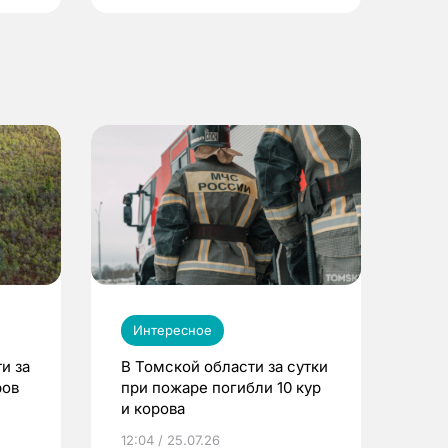
Интересное
и за
В Томской области за сутки
ров
при пожаре погибли 10 кур
и корова
12:04 / 25.07.26