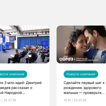
вости компаний
Новости компаний
ти 3 млн идей: Дмитрий
Сделайте первый шаг к
ведев рассказал о
рождению здорового
ой Народной
малыша — проверьте
грамме ЕР
репродуктивное здоров
 / 25.07.26
13:10 / 23.07.26
по ОМС!