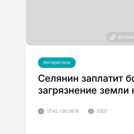
Источн
Интересное
Селянин заплатит б
загрязнение земли 
17:45 / 05.09.16
5337