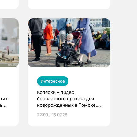
Интересное
Коляски – лидер
етик
бесплатного проката для
ь до
новорожденных в Томске.
Что еще берут родители?
22:00 / 16.07.26