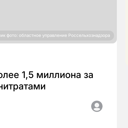
ик фото: областное управление Россельхознадзора
олее 1,5 миллиона за
нитратами