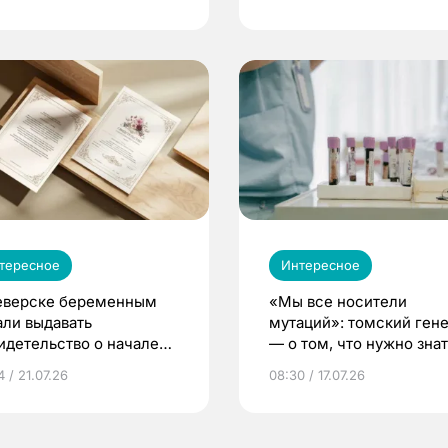
тересное
Интересное
еверске беременным
«Мы все носители
али выдавать
мутаций»: томский ген
идетельство о начале
— о том, что нужно знат
ни»
беременности
 / 21.07.26
08:30 / 17.07.26