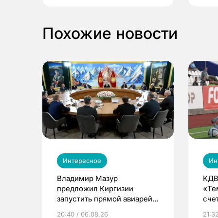
Похожие новости
Интересное
Ин
Владимир Мазур
КДВ
предложил Киргизии
«Те
запустить прямой авиарейс
сче
из Томска
20:40 / 06.08.26
21:32