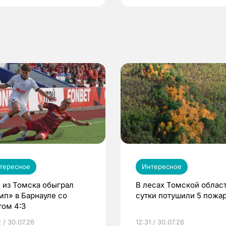
тересное
Интересное
 из Томска обыграл
В лесах Томской област
мп» в Барнауле со
сутки потушили 5 пожа
том 4:3
 / 30.07.26
12:31 / 30.07.26