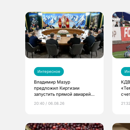
Интересное
Ин
Владимир Мазур
КДВ
предложил Киргизии
«Те
запустить прямой авиарейс
сче
из Томска
20:40 / 06.08.26
21:32