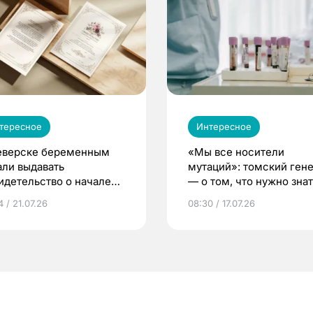
тересное
Интересное
еверске беременным
«Мы все носители
али выдавать
мутаций»: томский ген
идетельство о начале
— о том, что нужно знат
ни»
беременности
 / 21.07.26
08:30 / 17.07.26