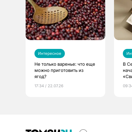
Интересное
Ин
Не только варенье: что еще
В С
можно приготовить из
нач
ягод?
«Св
жиз
17:34 / 22.07.26
09:34