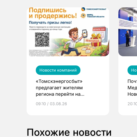
Новости компаний
Но
«Томскэнергосбыт»
Поч
предлагает жителям
Мед
региона перейти на
Нов
электронные квитанции и
про
09:10 / 03.08.26
20:10
выиграть призы
Похожие новости