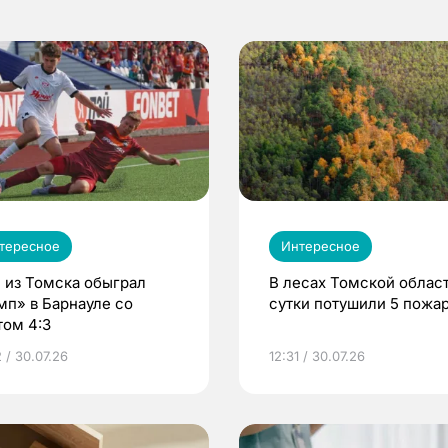
тересное
Интересное
 из Томска обыграл
В лесах Томской област
мп» в Барнауле со
сутки потушили 5 пожа
том 4:3
 / 30.07.26
12:31 / 30.07.26