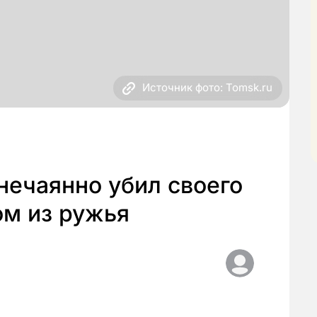
Источник фото: Tomsk.ru
нечаянно убил своего
ом из ружья