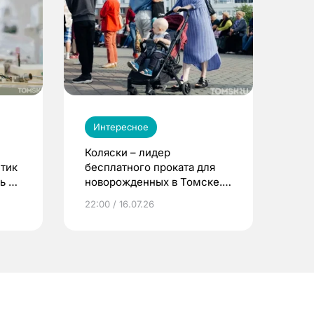
Интересное
Коляски – лидер
етик
бесплатного проката для
ь до
новорожденных в Томске.
Что еще берут родители?
22:00 / 16.07.26