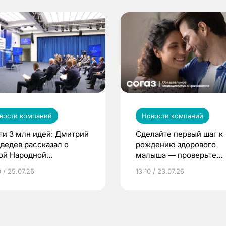
вости компаний
Новости компаний
ти 3 млн идей: Дмитрий
Сделайте первый шаг к
ведев рассказал о
рождению здорового
ой Народной
малыша — проверьте
грамме ЕР
репродуктивное здоров
 / 25.07.26
13:10 / 23.07.26
по ОМС!