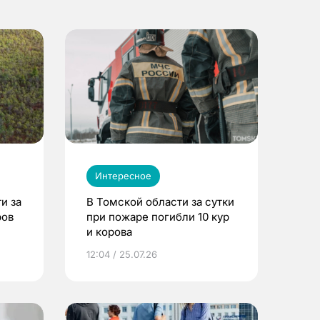
Интересное
и за
В Томской области за сутки
ров
при пожаре погибли 10 кур
и корова
12:04 / 25.07.26