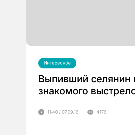
Интересное
Выпивший селянин 
знакомого выстрел
11:40 / 07.09.16
4176