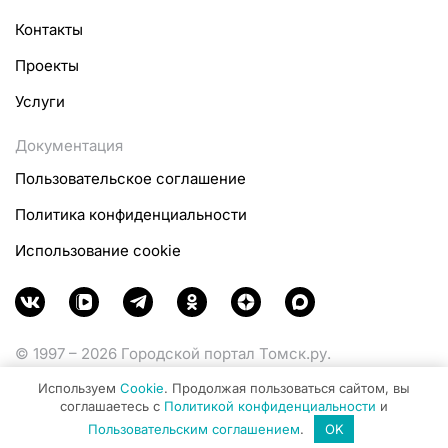
Контакты
Проекты
Услуги
Документация
Пользовательское соглашение
Политика конфиденциальности
Использование cookie
© 1997 – 2026 Городской портал Томск.ру.
Функционирует при финансовой поддержке
Используем
Cookie
. Продолжая пользоваться сайтом, вы
Министерства цифрового развития, связи и массовых
соглашаетесь с
Политикой конфиденциальности
и
коммуникаций Российской Федерации.
Пользовательским соглашением
.
OK