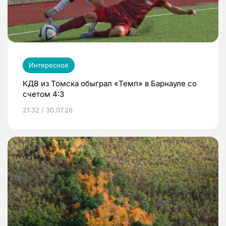
Интересное
КДВ из Томска обыграл «Темп» в Барнауле со
счетом 4:3
21:32 / 30.07.26