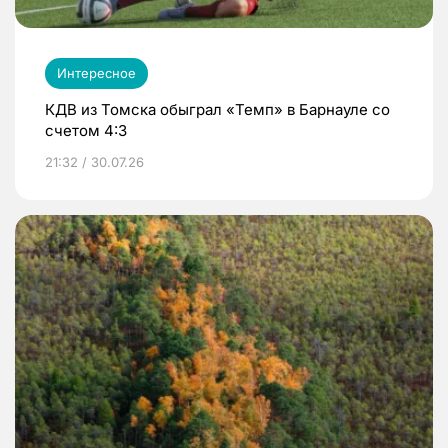
Интересное
КДВ из Томска обыграл «Темп» в Барнауле со
счетом 4:3
21:32 / 30.07.26