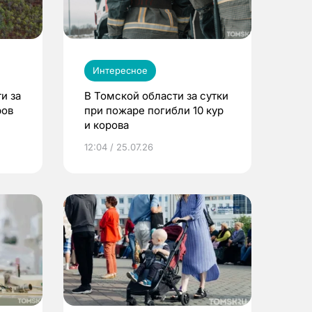
Интересное
и за
В Томской области за сутки
ров
при пожаре погибли 10 кур
и корова
12:04 / 25.07.26