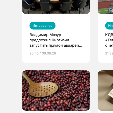
Интересное
Ин
Владимир Мазур
КДВ
предложил Киргизии
«Те
запустить прямой авиарейс
сче
из Томска
20:40 / 06.08.26
21:32