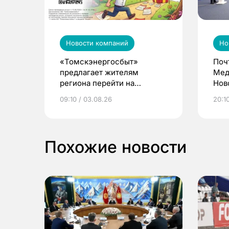
Новости компаний
Но
«Томскэнергосбыт»
Поч
предлагает жителям
Мед
региона перейти на
Нов
электронные квитанции и
про
09:10 / 03.08.26
20:10
выиграть призы
Похожие новости