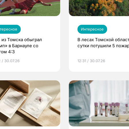
тересное
Интересное
 из Томска обыграл
В лесах Томской област
мп» в Барнауле со
сутки потушили 5 пожа
том 4:3
 / 30.07.26
12:31 / 30.07.26