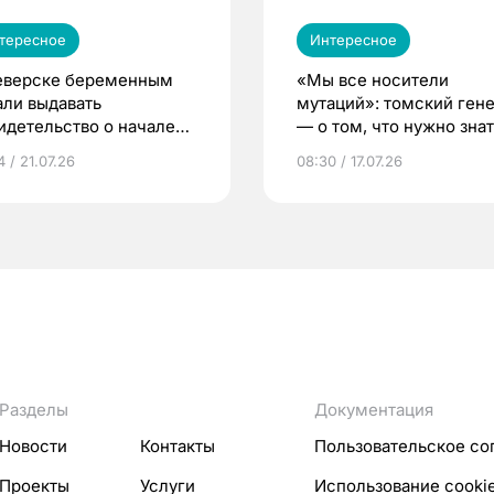
тересное
Интересное
еверске беременным
«Мы все носители
али выдавать
мутаций»: томский ген
идетельство о начале
— о том, что нужно знат
ни»
беременности
 / 21.07.26
08:30 / 17.07.26
Разделы
Документация
Новости
Контакты
Пользовательское со
Проекты
Услуги
Использование cooki