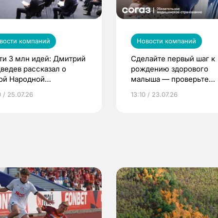
вости компаний
Новости компаний
ти 3 млн идей: Дмитрий
Сделайте первый шаг к
ведев рассказал о
рождению здорового
ой Народной
малыша — проверьте
грамме ЕР
репродуктивное здоров
 / 25.07.26
13:10 / 23.07.26
по ОМС!