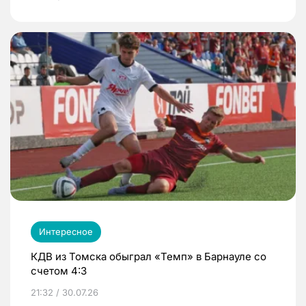
Интересное
КДВ из Томска обыграл «Темп» в Барнауле со
счетом 4:3
21:32 / 30.07.26