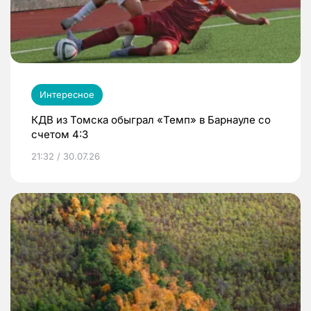
Интересное
КДВ из Томска обыграл «Темп» в Барнауле со
счетом 4:3
21:32 / 30.07.26