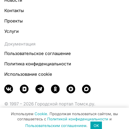
Новости
Контакты
Проекты
Услуги
Документация
Пользовательское соглашение
Политика конфиденциальности
Использование cookie
© 1997 – 2026 Городской портал Томск.ру.
Функционирует при финансовой поддержке
Используем
Cookie
. Продолжая пользоваться сайтом, вы
Министерства цифрового развития, связи и массовых
соглашаетесь с
Политикой конфиденциальности
и
коммуникаций Российской Федерации.
Пользовательским соглашением
.
OK