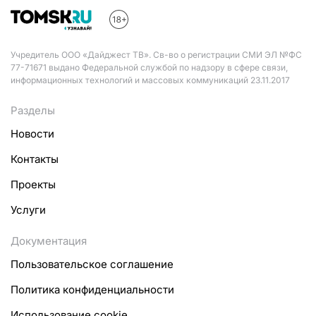
Учредитель ООО «Дайджест ТВ». Св-во о регистрации СМИ ЭЛ №ФС
77-71671 выдано Федеральной службой по надзору в сфере связи,
информационных технологий и массовых коммуникаций 23.11.2017
Разделы
Новости
Контакты
Проекты
Услуги
Документация
Пользовательское соглашение
Политика конфиденциальности
Использование cookie