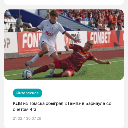
Интересное
КДВ из Томска обыграл «Темп» в Барнауле со
счетом 4:3
21:32 / 30.07.26