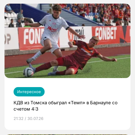
Интересное
КДВ из Томска обыграл «Темп» в Барнауле со
счетом 4:3
21:32 / 30.07.26