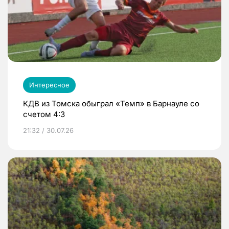
Интересное
КДВ из Томска обыграл «Темп» в Барнауле со
счетом 4:3
21:32 / 30.07.26