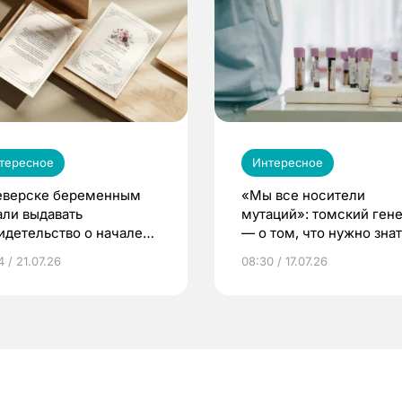
тересное
Интересное
еверске беременным
«Мы все носители
али выдавать
мутаций»: томский ген
идетельство о начале
— о том, что нужно знат
ни»
беременности
 / 21.07.26
08:30 / 17.07.26