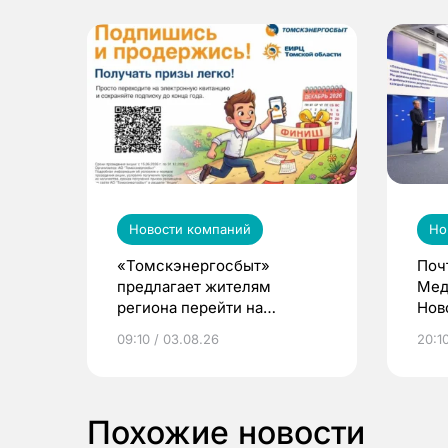
Новости компаний
Но
«Томскэнергосбыт»
Поч
предлагает жителям
Мед
региона перейти на
Нов
электронные квитанции и
про
09:10 / 03.08.26
20:10
выиграть призы
Похожие новости