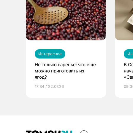
Интересное
Ин
Не только варенье: что еще
В С
можно приготовить из
нач
ягод?
«Св
жиз
17:34 / 22.07.26
09:34