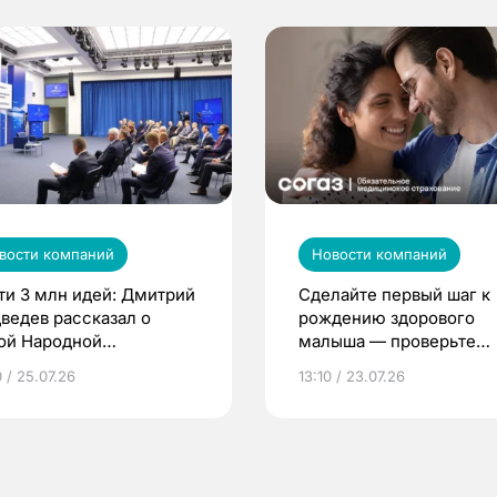
вости компаний
Новости компаний
ти 3 млн идей: Дмитрий
Сделайте первый шаг к
ведев рассказал о
рождению здорового
ой Народной
малыша — проверьте
грамме ЕР
репродуктивное здоров
 / 25.07.26
13:10 / 23.07.26
по ОМС!