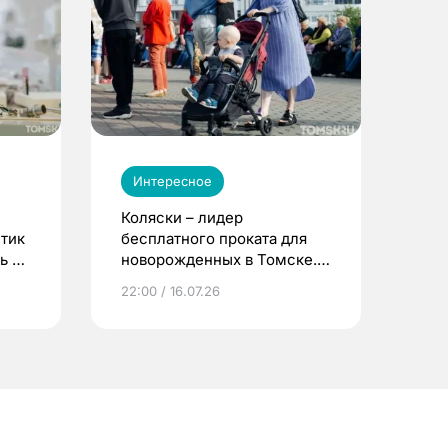
Интересное
Коляски – лидер
етик
бесплатного проката для
ь до
новорожденных в Томске.
Что еще берут родители?
22:00 / 16.07.26