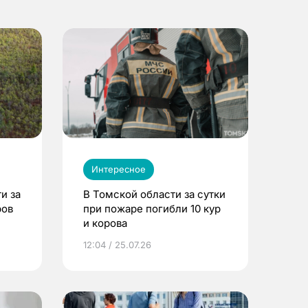
Интересное
и за
В Томской области за сутки
ров
при пожаре погибли 10 кур
и корова
12:04 / 25.07.26