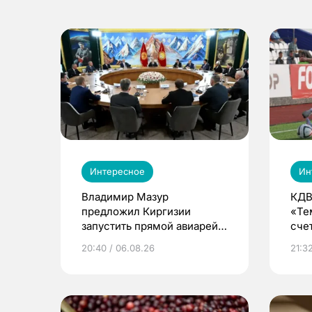
Интересное
Ин
Владимир Мазур
КДВ
предложил Киргизии
«Те
запустить прямой авиарейс
сче
из Томска
20:40 / 06.08.26
21:32