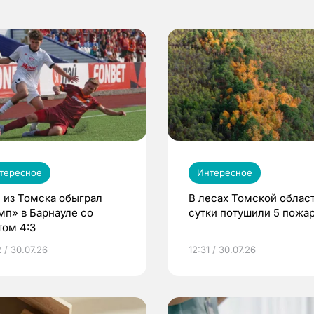
тересное
Интересное
 из Томска обыграл
В лесах Томской област
мп» в Барнауле со
сутки потушили 5 пожа
том 4:3
 / 30.07.26
12:31 / 30.07.26