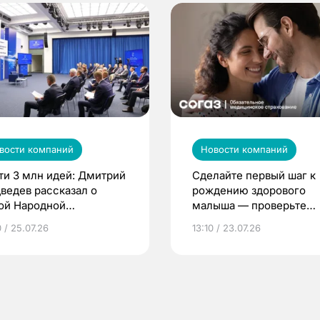
вости компаний
Новости компаний
ти 3 млн идей: Дмитрий
Сделайте первый шаг к
ведев рассказал о
рождению здорового
ой Народной
малыша — проверьте
грамме ЕР
репродуктивное здоров
 / 25.07.26
13:10 / 23.07.26
по ОМС!