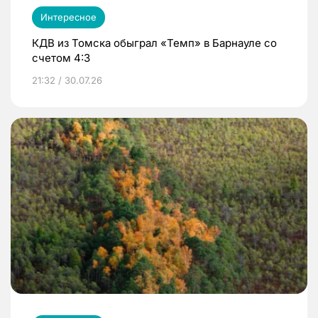
Интересное
КДВ из Томска обыграл «Темп» в Барнауле со
счетом 4:3
21:32 / 30.07.26