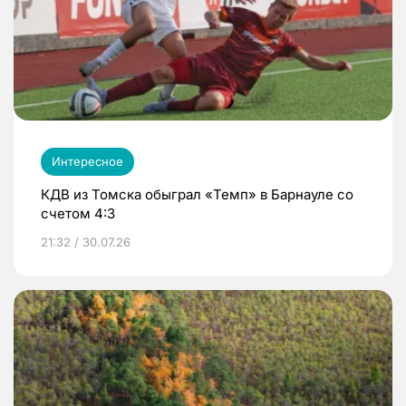
Интересное
КДВ из Томска обыграл «Темп» в Барнауле со
счетом 4:3
21:32 / 30.07.26