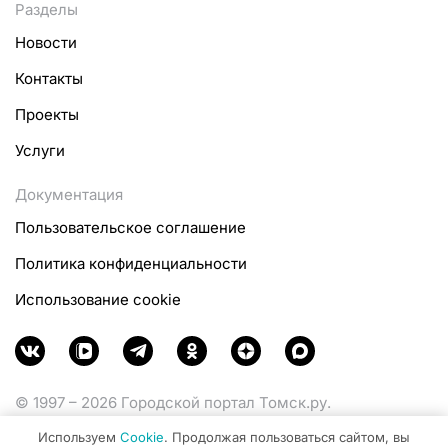
Разделы
Новости
Контакты
Проекты
Услуги
Документация
Пользовательское соглашение
Политика конфиденциальности
Использование cookie
© 1997 – 2026 Городской портал Томск.ру.
Функционирует при финансовой поддержке
Используем
Cookie
. Продолжая пользоваться сайтом, вы
Министерства цифрового развития, связи и массовых