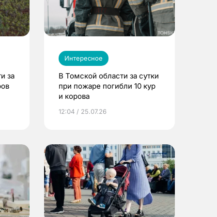
Интересное
и за
В Томской области за сутки
ров
при пожаре погибли 10 кур
и корова
12:04 / 25.07.26