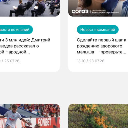
вости компаний
Новости компаний
ти 3 млн идей: Дмитрий
Сделайте первый шаг к
ведев рассказал о
рождению здорового
ой Народной
малыша — проверьте
грамме ЕР
репродуктивное здоров
 / 25.07.26
13:10 / 23.07.26
по ОМС!