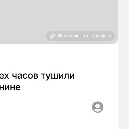
Источник фото: Tomsk.ru
ех часов тушили
нине