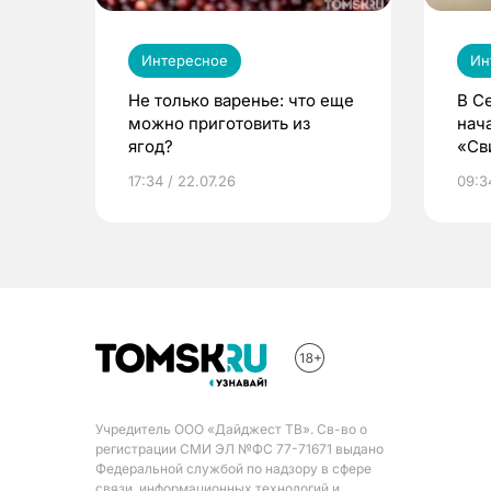
Интересное
Ин
Не только варенье: что еще
В С
можно приготовить из
нач
ягод?
«Св
жиз
17:34 / 22.07.26
09:34
Учредитель ООО «Дайджест ТВ». Св-во о
регистрации СМИ ЭЛ №ФС 77-71671 выдано
Федеральной службой по надзору в сфере
связи, информационных технологий и