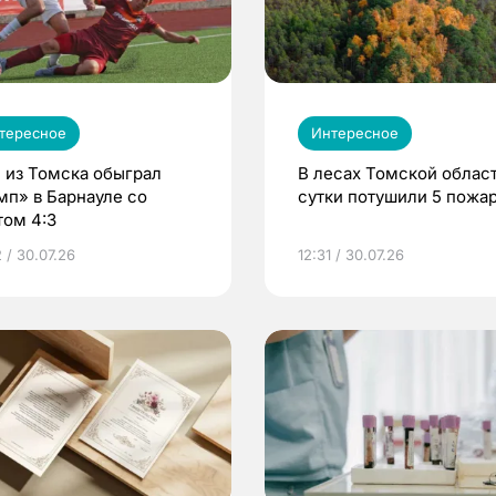
тересное
Интересное
 из Томска обыграл
В лесах Томской област
мп» в Барнауле со
сутки потушили 5 пожа
том 4:3
 / 30.07.26
12:31 / 30.07.26