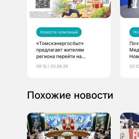
Новости компаний
Но
«Томскэнергосбыт»
Поч
предлагает жителям
Мед
региона перейти на
Нов
электронные квитанции и
про
09:10 / 03.08.26
20:10
выиграть призы
Похожие новости