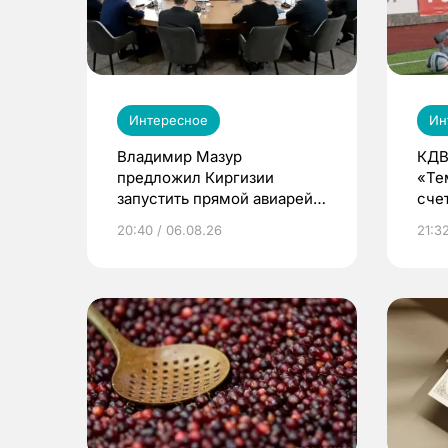
Интересное
Ин
Владимир Мазур
КДВ
предложил Киргизии
«Те
запустить прямой авиарейс
сче
из Томска
20:40 / 06.08.26
21:32