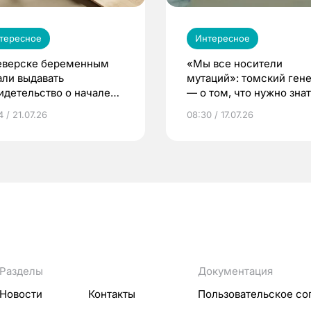
тересное
Интересное
еверске беременным
«Мы все носители
али выдавать
мутаций»: томский ген
идетельство о начале
— о том, что нужно знат
ни»
беременности
 / 21.07.26
08:30 / 17.07.26
Разделы
Документация
Новости
Контакты
Пользовательское со