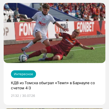
Интересное
КДВ из Томска обыграл «Темп» в Барнауле со
счетом 4:3
21:32 / 30.07.26