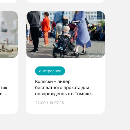
Интересное
Коляски – лидер
етик
бесплатного проката для
ь до
новорожденных в Томске.
Что еще берут родители?
22:00 / 16.07.26