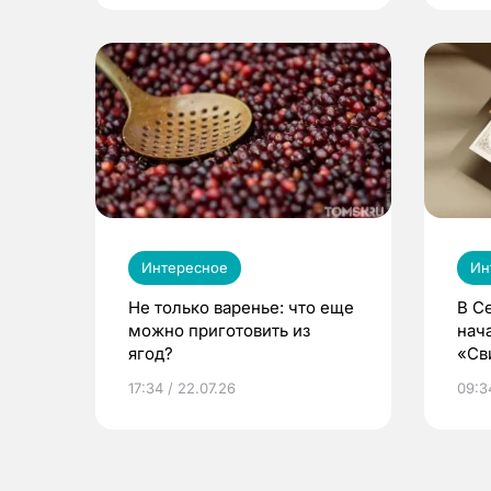
Интересное
Ин
Не только варенье: что еще
В С
можно приготовить из
нач
ягод?
«Св
жиз
17:34 / 22.07.26
09:34