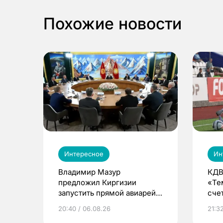
Похожие новости
Интересное
Ин
Владимир Мазур
КДВ
предложил Киргизии
«Те
запустить прямой авиарейс
сче
из Томска
20:40 / 06.08.26
21:32