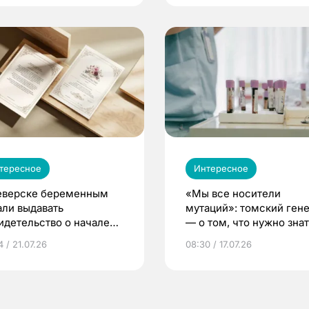
тересное
Интересное
еверске беременным
«Мы все носители
али выдавать
мутаций»: томский ген
идетельство о начале
— о том, что нужно знат
ни»
беременности
 / 21.07.26
08:30 / 17.07.26