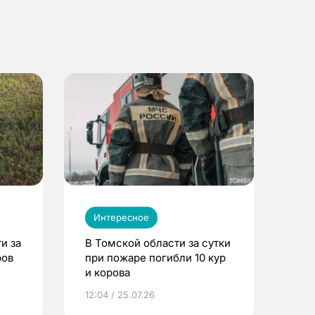
Интересное
и за
В Томской области за сутки
ров
при пожаре погибли 10 кур
и корова
12:04 / 25.07.26