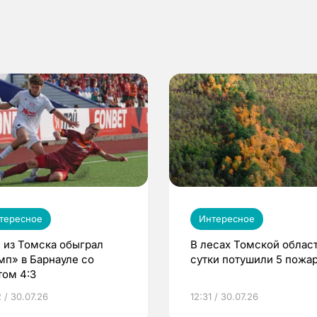
тересное
Интересное
 из Томска обыграл
В лесах Томской област
мп» в Барнауле со
сутки потушили 5 пожа
том 4:3
 / 30.07.26
12:31 / 30.07.26