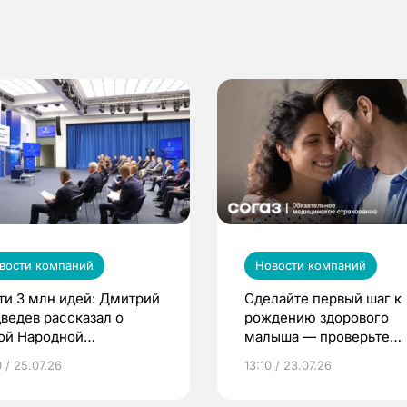
вости компаний
Новости компаний
ти 3 млн идей: Дмитрий
Сделайте первый шаг к
ведев рассказал о
рождению здорового
ой Народной
малыша — проверьте
грамме ЕР
репродуктивное здоров
 / 25.07.26
13:10 / 23.07.26
по ОМС!