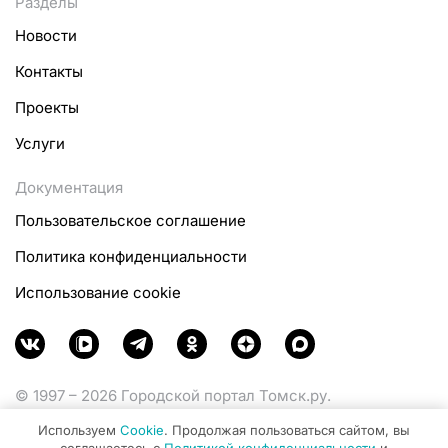
Разделы
Новости
Контакты
Проекты
Услуги
Документация
Пользовательское соглашение
Политика конфиденциальности
Использование cookie
© 1997 – 2026 Городской портал Томск.ру.
Функционирует при финансовой поддержке
Используем
Cookie
. Продолжая пользоваться сайтом, вы
Министерства цифрового развития, связи и массовых
соглашаетесь с
Политикой конфиденциальности
и