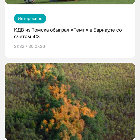
Интересное
КДВ из Томска обыграл «Темп» в Барнауле со
счетом 4:3
21:32 / 30.07.26