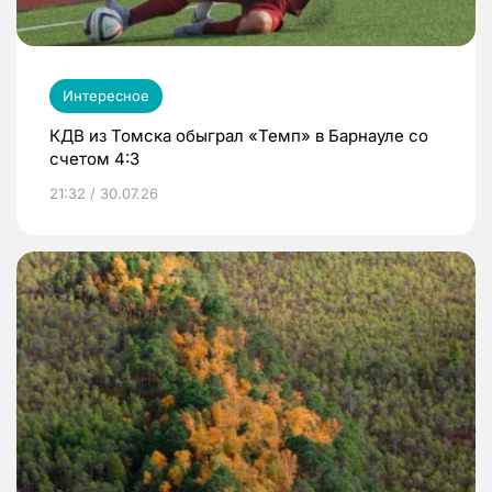
Интересное
КДВ из Томска обыграл «Темп» в Барнауле со
счетом 4:3
21:32 / 30.07.26