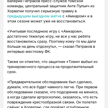
Валерий Петраков пресс-службе томской
команды, центральный защитник Анте Пульич из
Хорватии получил серьезную травму в
предыдущем выездном матче
с «Амкаром» и в
этом сезоне может уже не восстановиться.
«Учитывая последнюю игру с «Амкаром»,
достаточно тяжелую игру, не все у нас ребята
восстановились сразу. Поэтому кому-то мы дали
больше на день отдохнуть»,
—
сказал Петраков в
интервью местному ФК.
Также он отметил, что защитник «Томи» выбыл из
тренировочного процесса на продолжительный
срок.
«Предварительное обследование был сделано,
думали, что все будет намного легче. При первом
обследовании сказали, что подозрение на мениск,
а когда сделали артроскопию, оказалось, что есть
повреждение крестообразной связки. Он полетел
сейчас в Хорватию, где пройдет углубленное