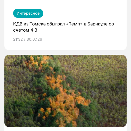
Интересное
КДВ из Томска обыграл «Темп» в Барнауле со
счетом 4:3
21:32 / 30.07.26