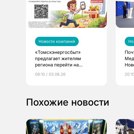
Новости компаний
Но
«Томскэнергосбыт»
Поч
предлагает жителям
Мед
региона перейти на
Нов
электронные квитанции и
про
09:10 / 03.08.26
20:10
выиграть призы
Похожие новости