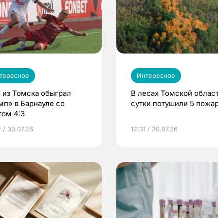
тересное
Интересное
 из Томска обыграл
В лесах Томской област
мп» в Барнауле со
сутки потушили 5 пожа
том 4:3
 / 30.07.26
12:31 / 30.07.26