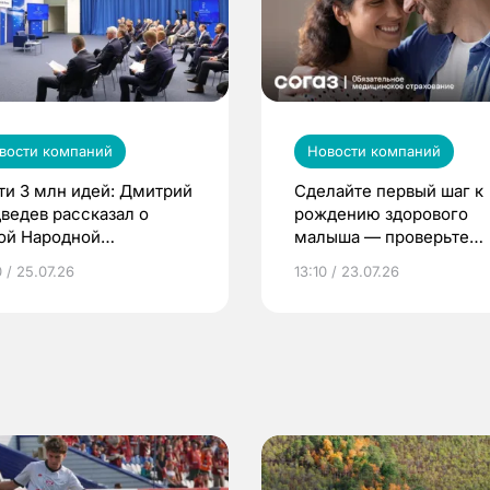
вости компаний
Новости компаний
ти 3 млн идей: Дмитрий
Сделайте первый шаг к
ведев рассказал о
рождению здорового
ой Народной
малыша — проверьте
грамме ЕР
репродуктивное здоров
 / 25.07.26
13:10 / 23.07.26
по ОМС!