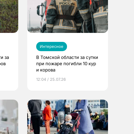
Интересное
и за
В Томской области за сутки
ров
при пожаре погибли 10 кур
и корова
12:04 / 25.07.26