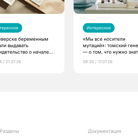
тересное
Интересное
еверске беременным
«Мы все носители
али выдавать
мутаций»: томский ген
идетельство о начале
— о том, что нужно знат
ни»
беременности
 / 21.07.26
08:30 / 17.07.26
Разделы
Документация