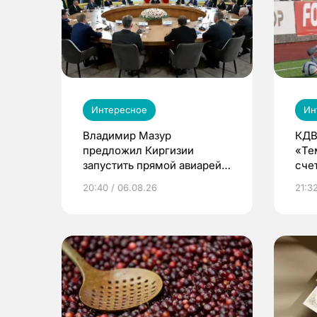
Интересное
Ин
Владимир Мазур
КДВ
предложил Киргизии
«Те
запустить прямой авиарейс
сче
из Томска
20:40 / 06.08.26
21:32