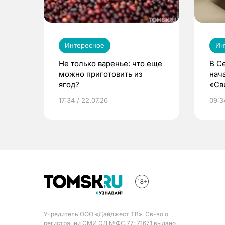
Интересное
Ин
Не только варенье: что еще
В С
можно приготовить из
нач
ягод?
«Св
жиз
17:34 / 22.07.26
09:34
Учредитель ООО «Дайджест ТВ». Св-во о
регистрации СМИ ЭЛ №ФС 77-71671 выдано