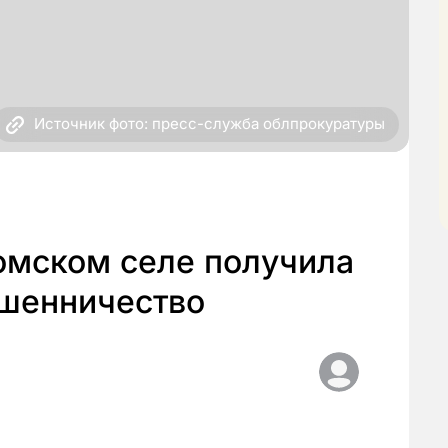
Источник фото: пресс-служба облпрокуратуры
томском селе получила
ошенничество