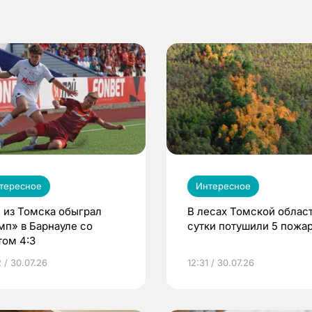
тересное
Интересное
 из Томска обыграл
В лесах Томской област
мп» в Барнауле со
сутки потушили 5 пожа
том 4:3
 / 30.07.26
12:31 / 30.07.26