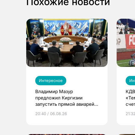
Похожие новости
Интересное
Ин
Владимир Мазур
КДВ
предложил Киргизии
«Те
запустить прямой авиарейс
сче
из Томска
20:40 / 06.08.26
21:32