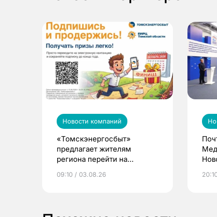
Новости компаний
Но
«Томскэнергосбыт»
Поч
предлагает жителям
Мед
региона перейти на
Нов
электронные квитанции и
про
09:10 / 03.08.26
20:10
выиграть призы