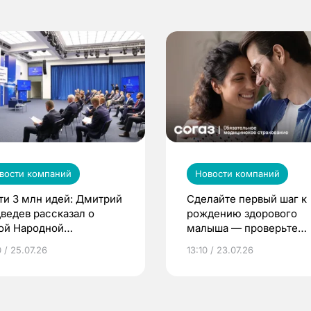
вости компаний
Новости компаний
ти 3 млн идей: Дмитрий
Сделайте первый шаг к
ведев рассказал о
рождению здорового
ой Народной
малыша — проверьте
грамме ЕР
репродуктивное здоров
 / 25.07.26
13:10 / 23.07.26
по ОМС!