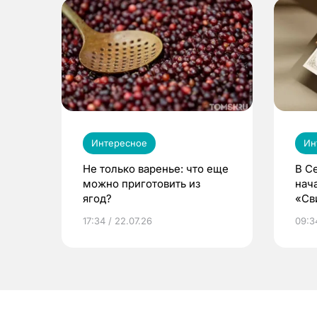
Интересное
Ин
Не только варенье: что еще
В С
можно приготовить из
нач
ягод?
«Св
жиз
17:34 / 22.07.26
09:34