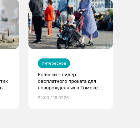
Интересное
Коляски – лидер
етик
бесплатного проката для
ь до
новорожденных в Томске.
Что еще берут родители?
22:00 / 16.07.26