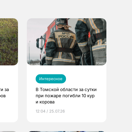
Интересное
и за
В Томской области за сутки
ров
при пожаре погибли 10 кур
и корова
12:04 / 25.07.26