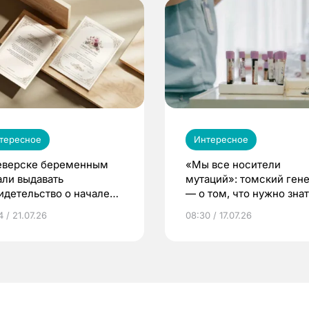
тересное
Интересное
еверске беременным
«Мы все носители
али выдавать
мутаций»: томский ген
идетельство о начале
— о том, что нужно знат
ни»
беременности
 / 21.07.26
08:30 / 17.07.26