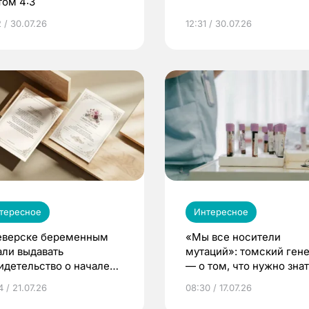
том 4:3
 / 30.07.26
12:31 / 30.07.26
тересное
Интересное
еверске беременным
«Мы все носители
али выдавать
мутаций»: томский ген
идетельство о начале
— о том, что нужно знат
ни»
беременности
 / 21.07.26
08:30 / 17.07.26