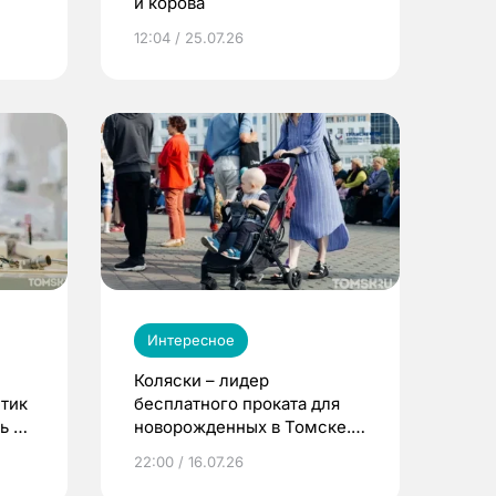
и корова
12:04 / 25.07.26
Интересное
Коляски – лидер
етик
бесплатного проката для
ь до
новорожденных в Томске.
Что еще берут родители?
22:00 / 16.07.26