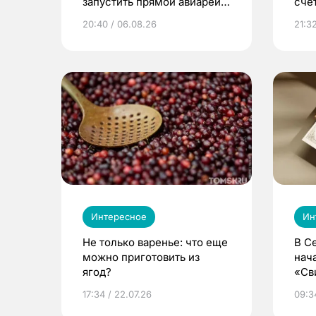
запустить прямой авиарейс
сче
из Томска
20:40 / 06.08.26
21:32
Интересное
Ин
Не только варенье: что еще
В С
можно приготовить из
нач
ягод?
«Св
жиз
17:34 / 22.07.26
09:34