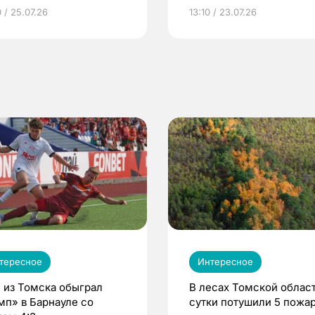
грамме ЕР
репродуктивное здоров
 / 25.07.26
13:10 / 23.07.26
по ОМС!
тересное
Интересное
 из Томска обыграл
В лесах Томской област
мп» в Барнауле со
сутки потушили 5 пожа