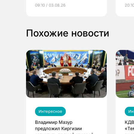
электронные квитанции и
про
09:10 / 03.08.26
20:10
выиграть призы
Похожие новости
Интересное
Ин
Владимир Мазур
КДВ
предложил Киргизии
«Те