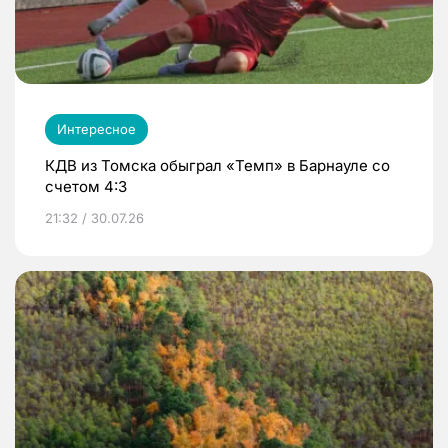
Интересное
КДВ из Томска обыграл «Темп» в Барнауле со
счетом 4:3
21:32 / 30.07.26