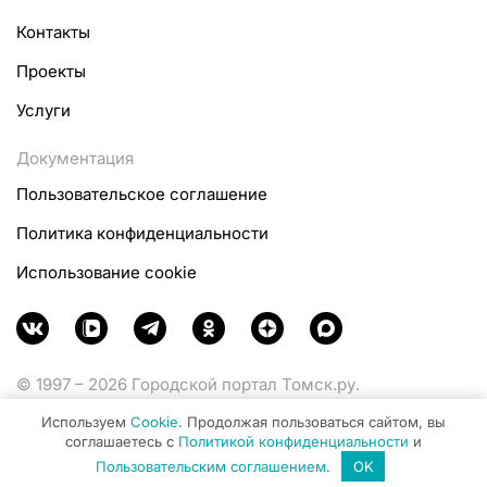
Контакты
Проекты
Услуги
Документация
Пользовательское соглашение
Политика конфиденциальности
Использование cookie
© 1997 – 2026 Городской портал Томск.ру.
Функционирует при финансовой поддержке
Используем
Cookie
. Продолжая пользоваться сайтом, вы
Министерства цифрового развития, связи и массовых
соглашаетесь с
Политикой конфиденциальности
и
коммуникаций Российской Федерации.
Пользовательским соглашением
.
OK