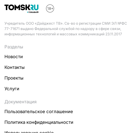
Учредитель ООО «Дайджест ТВ». Св-во о регистрации СМИ ЭЛ №ФС
77-71671 выдано Федеральной службой по надзору в сфере связи,
информационных технологий и массовых коммуникаций 23.11.2017
Разделы
Новости
Контакты
Проекты
Услуги
Документация
Пользовательское соглашение
Политика конфиденциальности
Использование cookie