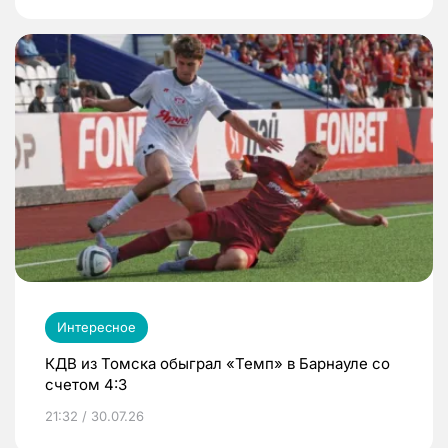
Интересное
КДВ из Томска обыграл «Темп» в Барнауле со
счетом 4:3
21:32 / 30.07.26