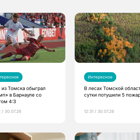
тересное
Интересное
 из Томска обыграл
В лесах Томской област
мп» в Барнауле со
сутки потушили 5 пожа
том 4:3
 / 30.07.26
12:31 / 30.07.26