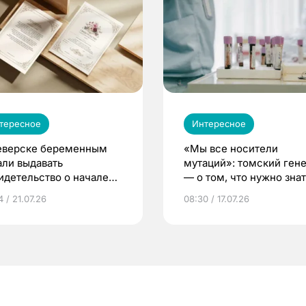
тересное
Интересное
еверске беременным
«Мы все носители
али выдавать
мутаций»: томский ген
идетельство о начале
— о том, что нужно знат
ни»
беременности
 / 21.07.26
08:30 / 17.07.26