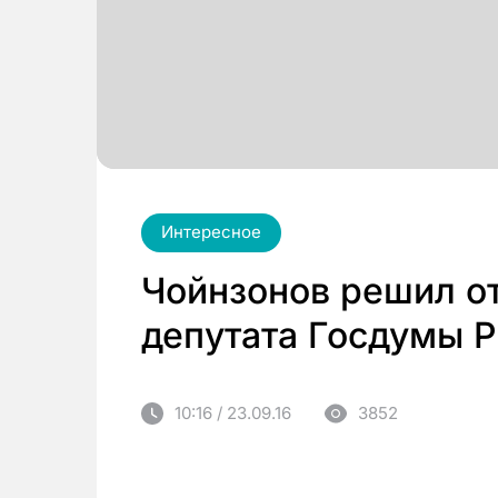
Интересное
Чойнзонов решил от
депутата Госдумы 
10:16 / 23.09.16
3852