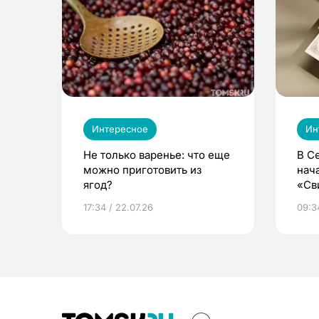
Интересное
Ин
Не только варенье: что еще
В С
можно приготовить из
нач
ягод?
«Св
жиз
17:34 / 22.07.26
09:34