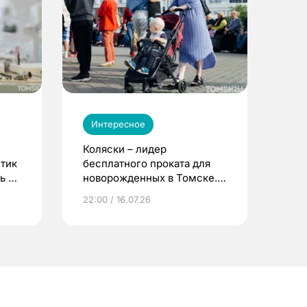
Интересное
Коляски – лидер
етик
бесплатного проката для
ь до
новорожденных в Томске.
Что еще берут родители?
22:00 / 16.07.26