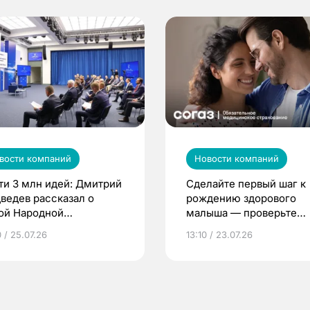
вости компаний
Новости компаний
ти 3 млн идей: Дмитрий
Сделайте первый шаг к
ведев рассказал о
рождению здорового
ой Народной
малыша — проверьте
грамме ЕР
репродуктивное здоров
 / 25.07.26
13:10 / 23.07.26
по ОМС!