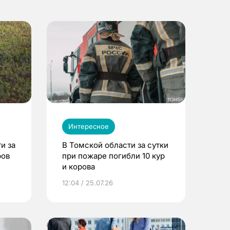
Интересное
и за
В Томской области за сутки
ров
при пожаре погибли 10 кур
и корова
12:04 / 25.07.26