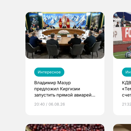
Интересное
Ин
Владимир Мазур
КДВ
предложил Киргизии
«Те
запустить прямой авиарейс
сче
из Томска
20:40 / 06.08.26
21:32