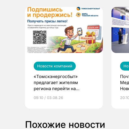
Новости компаний
Но
«Томскэнергосбыт»
Поч
предлагает жителям
Мед
региона перейти на
Нов
электронные квитанции и
про
09:10 / 03.08.26
20:10
выиграть призы
Похожие новости