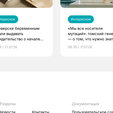
тересное
Интересное
еверске беременным
«Мы все носители
али выдавать
мутаций»: томский ген
идетельство о начале
— о том, что нужно знат
ни»
беременности
 / 21.07.26
08:30 / 17.07.26
Разделы
Документация
Новости
Контакты
Пользовательское со