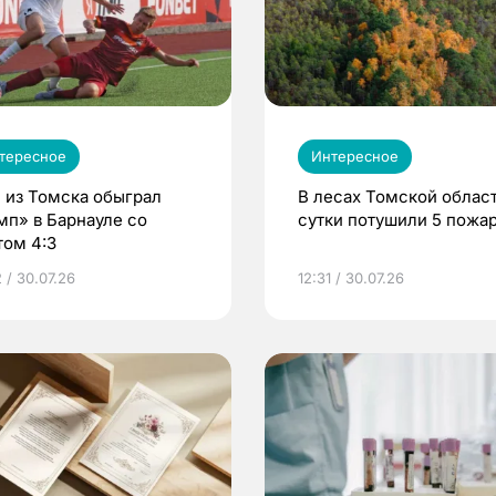
тересное
Интересное
 из Томска обыграл
В лесах Томской област
мп» в Барнауле со
сутки потушили 5 пожа
том 4:3
 / 30.07.26
12:31 / 30.07.26