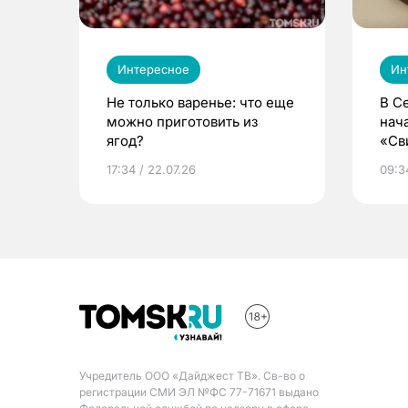
Интересное
Ин
Не только варенье: что еще
В С
можно приготовить из
нач
ягод?
«Св
жиз
17:34 / 22.07.26
09:34
Учредитель ООО «Дайджест ТВ». Св-во о
регистрации СМИ ЭЛ №ФС 77-71671 выдано