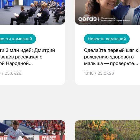
вости компаний
Новости компаний
ти 3 млн идей: Дмитрий
Сделайте первый шаг к
ведев рассказал о
рождению здорового
ой Народной
малыша — проверьте
грамме ЕР
репродуктивное здоров
 / 25.07.26
13:10 / 23.07.26
по ОМС!