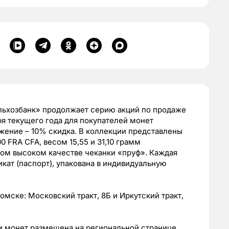
льхозбанк» продолжает серию акций по продаже
ря текущего года для покупателей монет
жение – 10% скидка. В коллекции представлены
 FRA CFA, весом 15,55 и 31,10 грамм
мом высоком качестве чеканки «пруф». Каждая
ат (паспорт), упакована в индивидуальную
мске: Московский тракт, 8Б и Иркутский тракт,
и монет размещена на региональной странице