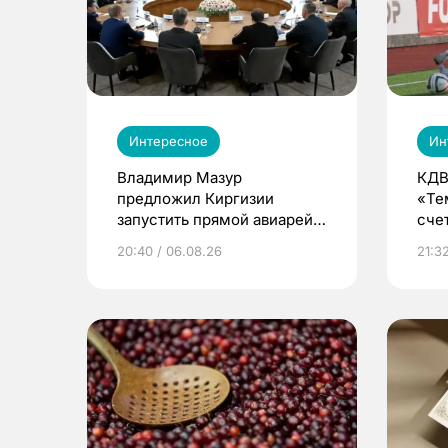
Интересное
Ин
Владимир Мазур
КДВ
предложил Киргизии
«Те
запустить прямой авиарейс
сче
из Томска
20:40 / 06.08.26
21:32