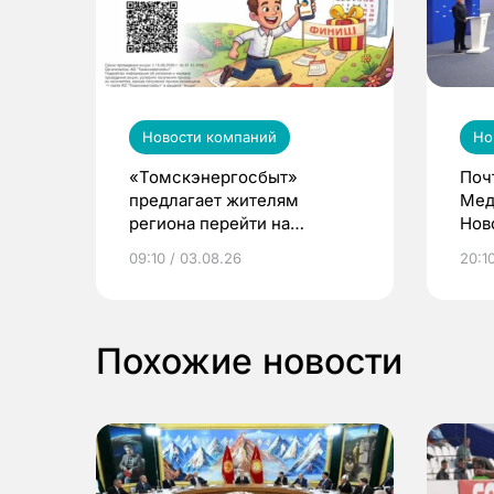
Новости компаний
Но
«Томскэнергосбыт»
Поч
предлагает жителям
Мед
региона перейти на
Нов
электронные квитанции и
про
09:10 / 03.08.26
20:10
выиграть призы
Похожие новости