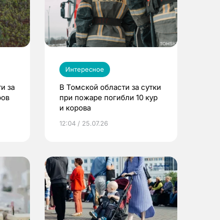
Интересное
и за
В Томской области за сутки
ров
при пожаре погибли 10 кур
и корова
12:04 / 25.07.26