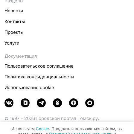
Разделы
Новости
Контакты
Проекты
Услуги
Документация
Пользовательское соглашение
Политика конфиденциальности
Использование cookie
© 1997 – 2026 Городской портал Томск.ру.
Функционирует при финансовой поддержке
Используем
Cookie
. Продолжая пользоваться сайтом, вы
Министерства цифрового развития, связи и массовых
соглашаетесь с
Политикой конфиденциальности
и