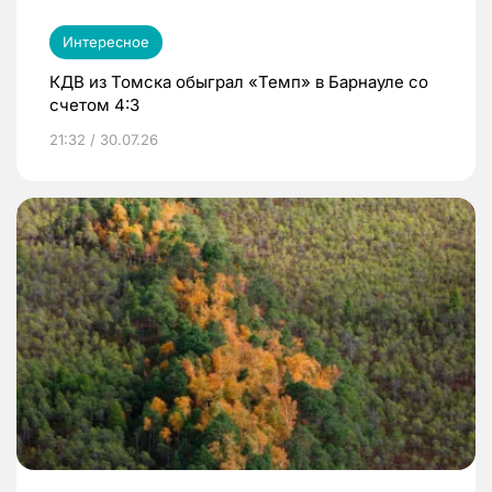
Интересное
КДВ из Томска обыграл «Темп» в Барнауле со
счетом 4:3
21:32 / 30.07.26