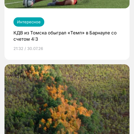
Интересное
КДВ из Томска обыграл «Темп» в Барнауле со
счетом 4:3
21:32 / 30.07.26