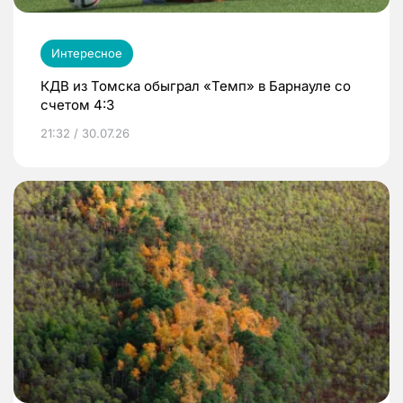
Интересное
КДВ из Томска обыграл «Темп» в Барнауле со
счетом 4:3
21:32 / 30.07.26