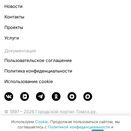
Новости
Контакты
Проекты
Услуги
Документация
Пользовательское соглашение
Политика конфиденциальности
Использование cookie
© 1997 – 2026 Городской портал Томск.ру.
Функционирует при финансовой поддержке
Используем
Cookie
. Продолжая пользоваться сайтом, вы
Министерства цифрового развития, связи и массовых
соглашаетесь с
Политикой конфиденциальности
и
коммуникаций Российской Федерации.