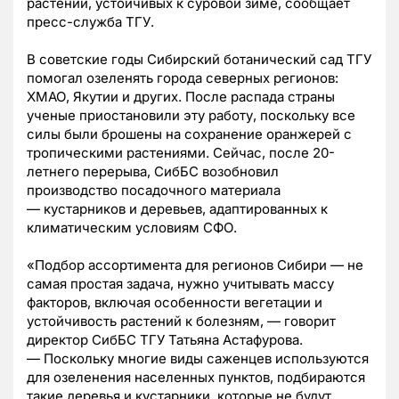
растений, устойчивых к суровой зиме, сообщает
пресс-служба ТГУ.
В советские годы Сибирский ботанический сад ТГУ
помогал озеленять города северных регионов:
ХМАО, Якутии и других. После распада страны
ученые приостановили эту работу, поскольку все
силы были брошены на сохранение оранжерей с
тропическими растениями. Сейчас, после 20-
летнего перерыва, СибБС возобновил
производство посадочного материала
—
кустарников и деревьев, адаптированных к
климатическим условиям СФО.
«Подбор ассортимента для регионов Сибири
—
не
самая простая задача, нужно учитывать массу
факторов, включая особенности вегетации и
устойчивость растений к болезням,
—
говорит
директор СибБС ТГУ Татьяна Астафурова.
—
Поскольку многие виды саженцев используются
для озеленения населенных пунктов, подбираются
такие деревья и кустарники, которые не будут