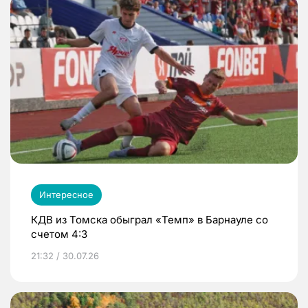
Интересное
КДВ из Томска обыграл «Темп» в Барнауле со
счетом 4:3
21:32 / 30.07.26