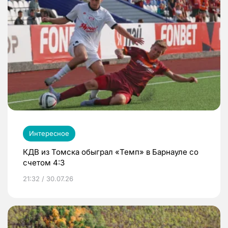
Интересное
КДВ из Томска обыграл «Темп» в Барнауле со
счетом 4:3
21:32 / 30.07.26