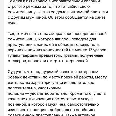
Томска к пяти годам
в исправительной колонии
строгого режима
за то, что тот забил свою
сожительницу, застав ее дома в интимной близости
с другим мужчиной. Об этом сообщается на сайте
суда.
Так, томич в ответ на аморальное поведение своей
сожительницы, которое явилось поводом для
преступления, нанес ей в область головы, тела,
верхних и нижних конечностей не менее 13 ударов
тупым твердым предметом. Травмы, полученные
от ударов, повлекли смерть потерпевшей.
Суд учел, что подсудимый является ветераном
боевых действий, по месту прежней работы, месту
жительства характеризуется исключительно
положительно, участковым
полиции
—
удовлетворительно. Кроме того, учел в
качестве смягчающих обстоятельств явку с
повинной, в которой мужчина, самостоятельно
явившись в полицию, добровольно сообщил о
совершенном преступлении. Также активное