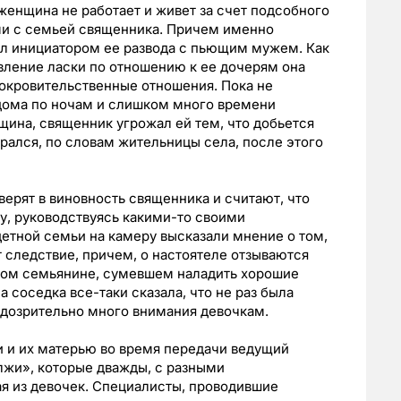
женщина не работает и живет за счет подсобного
ями с семьей священника. Причем именно
ыл инициатором ее развода с пьющим мужем. Как
вление ласки по отношению к ее дочерям она
покровительственные отношения. Пока не
з дома по ночам и слишком много времени
щина, священник угрожал ей тем, что добьется
рался, по словам жительницы села, после этого
ерят в виновность священника и считают, что
у, руководствуясь какими-то своими
етной семьи на камеру высказали мнение о том,
 следствие, причем, о настоятеле отзываются
ном семьянине, сумевшем наладить хорошие
 соседка все-таки сказала, что не раз была
одозрительно много внимания девочкам.
 и их матерью во время передачи ведущий
лжи», которые дважды, с разными
я из девочек. Специалисты, проводившие