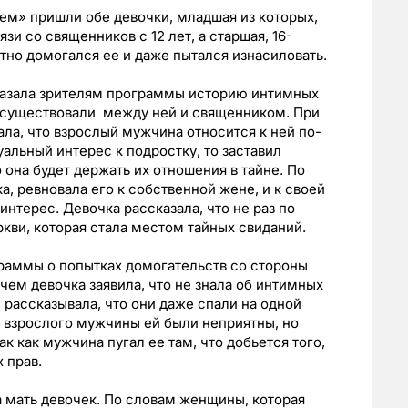
ем» пришли обе девочки, младшая из которых,
язи со священников с 12 лет, а старшая, 16-
атно домогался ее и даже пытался изнасиловать.
казала зрителям программы историю интимных
, существовали между ней и священником. При
ала, что взрослый мужчина относится к ней по-
уальный интерес к подростку, то заставил
 она будет держать их отношения в тайне. По
а, ревновала его к собственной жене, и к своей
интерес. Девочка рассказала, что не раз по
ркви, которая стала местом тайных свиданий.
граммы о попытках домогательств со стороны
чем девочка заявила, что не знала об интимных
 рассказывала, что они даже спали на одной
я взрослого мужчины ей были неприятны, но
ак как мужчина пугал ее там, что добьется того,
 прав.
 мать девочек. По словам женщины, которая