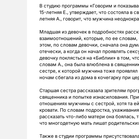
В студию программы «Говорим и показыва
15-летняя Е., утверждает, что состояла в св
летняя А., говорит, что мужчина неоднокр
Младшая из девочек в подробностях расс
взаимоотношений, которые, по ее словам
этом, по словам девочки, сначала она дум
отечески, а когда он начал проявлять секс
девочку поклясться на «Библии» в том, что
словам А., она была влюблена в священник
сестре, к которой мужчина тоже проявлял 
ночам сбегала из дома в кочегарку при це
Старшая сестра рассказала зрителям про
священника и попытке изнасилования. При
отношениях мужчины с сестрой, хотя та ей
кровати. По словам подростка, ухаживани
рассказать что-либо матери она боялась, т
что многодетную мать лишат родительских
Также в студии программы присутствовала