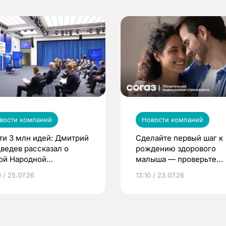
вости компаний
Новости компаний
ти 3 млн идей: Дмитрий
Сделайте первый шаг к
ведев рассказал о
рождению здорового
ой Народной
малыша — проверьте
грамме ЕР
репродуктивное здоров
 / 25.07.26
13:10 / 23.07.26
по ОМС!