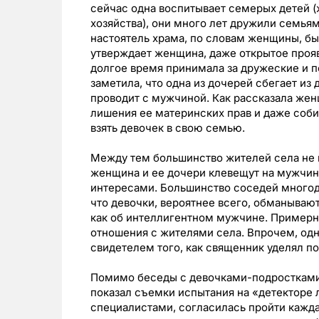
сейчас одна воспитывает семерых детей (
хозяйства), они много лет дружили семь
настоятель храма, по словам женщины, б
утверждает женщина, даже открытое проя
долгое время принимала за дружеские и 
заметила, что одна из дочерей сбегает и
проводит с мужчиной. Как рассказала жен
лишения ее материнских прав и даже соби
взять девочек в свою семью.
Между тем большинство жителей села не в
женщина и ее дочери клевещут на мужчин
интересами. Большинство соседей многод
что девочки, вероятнее всего, обманывают
как об интеллигентном мужчине. Пример
отношения с жителями села. Впрочем, одна
свидетелем того, как священник уделял п
Помимо беседы с девочками-подростками
показал съемки испытания на «детекторе 
специалистами, согласилась пройти кажда