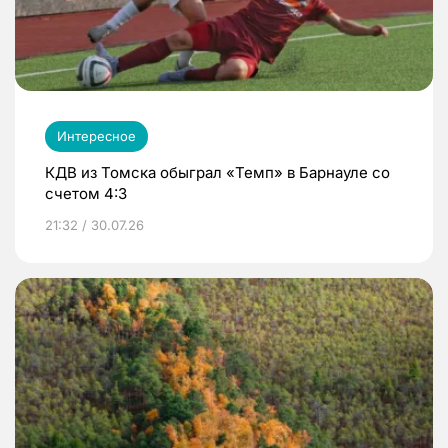
Интересное
КДВ из Томска обыграл «Темп» в Барнауле со
счетом 4:3
21:32 / 30.07.26