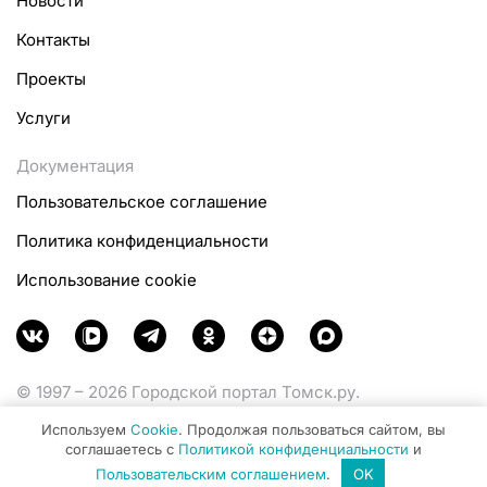
Новости
Контакты
Проекты
Услуги
Документация
Пользовательское соглашение
Политика конфиденциальности
Использование cookie
© 1997 – 2026 Городской портал Томск.ру.
Функционирует при финансовой поддержке
Используем
Cookie
. Продолжая пользоваться сайтом, вы
Министерства цифрового развития, связи и массовых
соглашаетесь с
Политикой конфиденциальности
и
коммуникаций Российской Федерации.
Пользовательским соглашением
.
OK