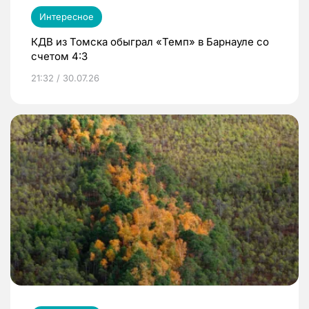
Интересное
КДВ из Томска обыграл «Темп» в Барнауле со
счетом 4:3
21:32 / 30.07.26