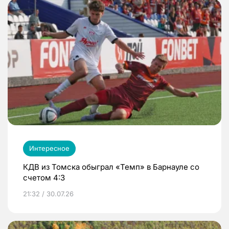
Интересное
КДВ из Томска обыграл «Темп» в Барнауле со
счетом 4:3
21:32 / 30.07.26