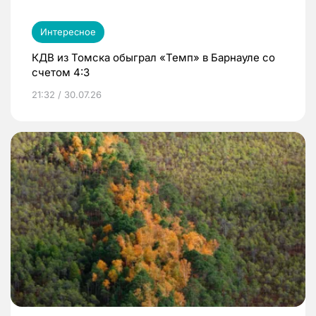
Интересное
КДВ из Томска обыграл «Темп» в Барнауле со
счетом 4:3
21:32 / 30.07.26