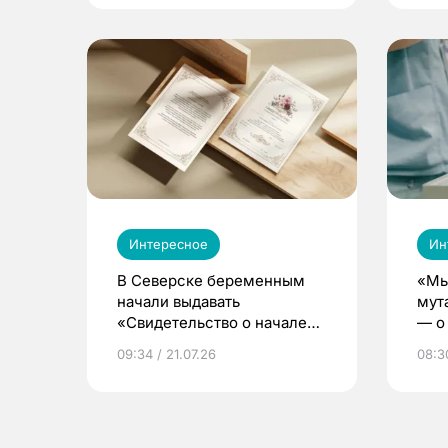
Интересное
Ин
В Северске беременным
«Мы
начали выдавать
мут
«Свидетельство о начале
— о 
жизни»
бер
09:34 / 21.07.26
08:30