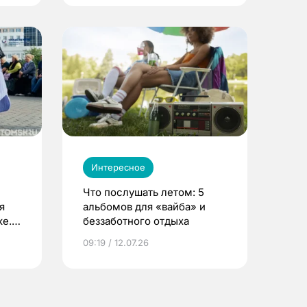
Интересное
Что послушать летом: 5
я
альбомов для «вайба» и
е.
беззаботного отдыха
и?
09:19 / 12.07.26