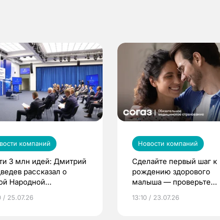
вости компаний
Новости компаний
ти 3 млн идей: Дмитрий
Сделайте первый шаг к
ведев рассказал о
рождению здорового
ой Народной
малыша — проверьте
грамме ЕР
репродуктивное здоров
 / 25.07.26
13:10 / 23.07.26
по ОМС!