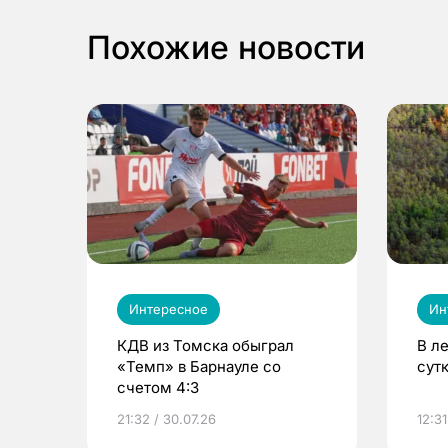
Похожие новости
Интересное
Ин
КДВ из Томска обыграл
В л
«Темп» в Барнауле со
сут
счетом 4:3
21:32 / 30.07.26
12:31