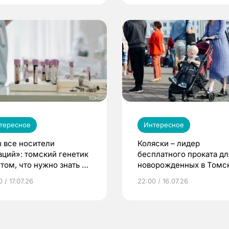
тересное
Интересное
 все носители
Коляски – лидер
аций»: томский генетик
бесплатного проката дл
том, что нужно знать до
новорожденных в Томск
еменности
Что еще берут родител
 / 17.07.26
22:00 / 16.07.26