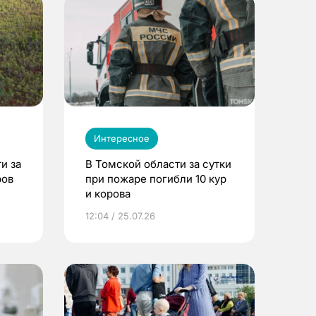
Интересное
и за
В Томской области за сутки
ров
при пожаре погибли 10 кур
и корова
12:04 / 25.07.26