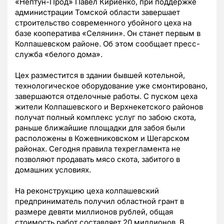
«Нептун-Прод» Павел Кириенко, при поддержке
администрации Томской области завершает
строительство современного убойного цеха на
базе кооператива «Селянин». Он станет первым в
Колпашевском районе. Об этом сообщает пресс-
служба
«белого дома».
Цех разместится в здании бывшей котельной,
технологическое оборудование уже смонтировано,
завершаются отделочные работы. С пуском цеха
жители Колпашевского и Верхнекетского районов
получат полный комплекс услуг по забою скота,
раньше ближайшие площадки для забоя были
расположены в Кожевниковском и Шегарском
районах. Сегодня правила техрегламента не
позволяют продавать мясо скота, забитого в
домашних условиях.
На реконструкцию цеха колпашевский
предприниматель получил областной грант в
размере девяти миллионов рублей, общая
стоимость работ составляет 20 миллионов. В