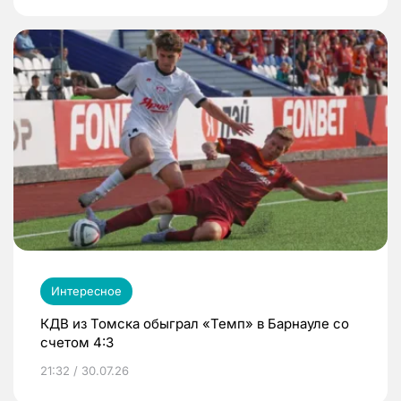
Интересное
КДВ из Томска обыграл «Темп» в Барнауле со
счетом 4:3
21:32 / 30.07.26