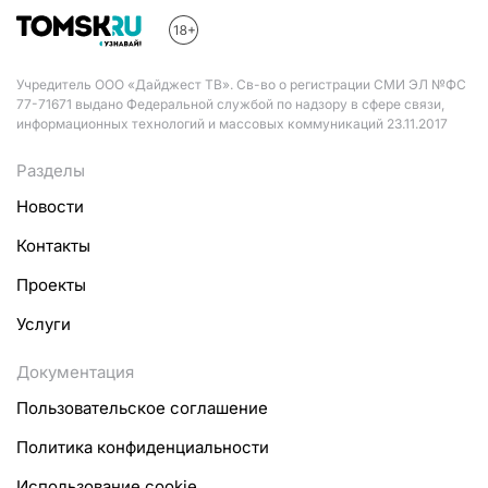
Учредитель ООО «Дайджест ТВ». Св-во о регистрации СМИ ЭЛ №ФС
77-71671 выдано Федеральной службой по надзору в сфере связи,
информационных технологий и массовых коммуникаций 23.11.2017
Разделы
Новости
Контакты
Проекты
Услуги
Документация
Пользовательское соглашение
Политика конфиденциальности
Использование cookie