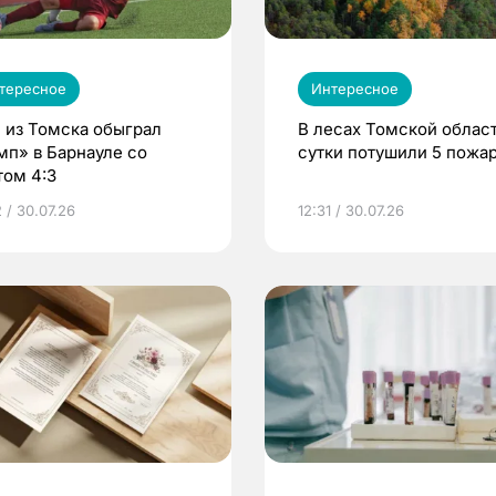
тересное
Интересное
 из Томска обыграл
В лесах Томской област
мп» в Барнауле со
сутки потушили 5 пожа
том 4:3
 / 30.07.26
12:31 / 30.07.26