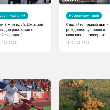
вости компаний
Новости компаний
ти 3 млн идей: Дмитрий
Сделайте первый шаг к
ведев рассказал о
рождению здорового
ой Народной
малыша — проверьте
грамме ЕР
репродуктивное здоров
 / 25.07.26
13:10 / 23.07.26
по ОМС!