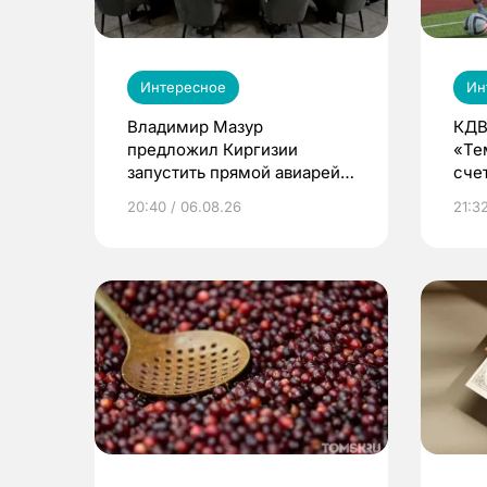
Интересное
Ин
Владимир Мазур
КДВ
предложил Киргизии
«Те
запустить прямой авиарейс
сче
из Томска
20:40 / 06.08.26
21:32