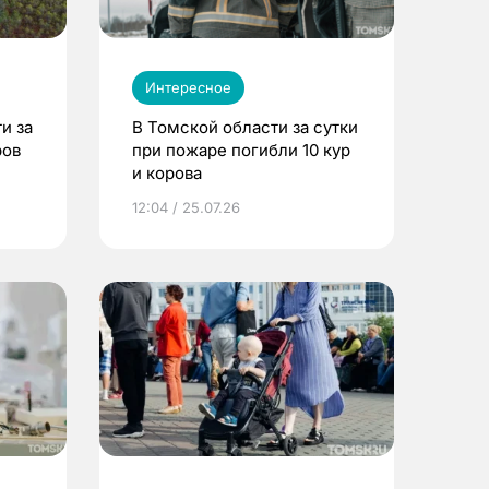
Интересное
и за
В Томской области за сутки
ров
при пожаре погибли 10 кур
и корова
12:04 / 25.07.26