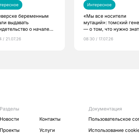
тересное
Интересное
еверске беременным
«Мы все носители
али выдавать
мутаций»: томский ген
идетельство о начале
— о том, что нужно знат
ни»
беременности
 / 21.07.26
08:30 / 17.07.26
Разделы
Документация
Новости
Контакты
Пользовательское со
Проекты
Услуги
Использование cooki