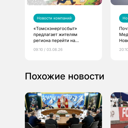
Новости компаний
Но
«Томскэнергосбыт»
Поч
предлагает жителям
Мед
региона перейти на
Нов
электронные квитанции и
про
09:10 / 03.08.26
20:10
выиграть призы
Похожие новости