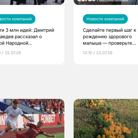
вости компаний
Новости компаний
ти 3 млн идей: Дмитрий
Сделайте первый шаг к
ведев рассказал о
рождению здорового
ой Народной
малыша — проверьте
грамме ЕР
репродуктивное здоров
 / 25.07.26
13:10 / 23.07.26
по ОМС!