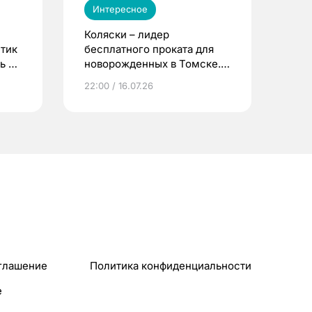
Интересное
Коляски – лидер
етик
бесплатного проката для
ь до
новорожденных в Томске.
Что еще берут родители?
22:00 / 16.07.26
глашение
Политика конфиденциальности
e