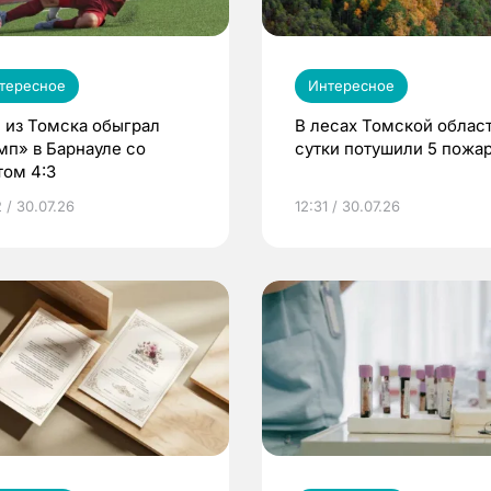
тересное
Интересное
 из Томска обыграл
В лесах Томской област
мп» в Барнауле со
сутки потушили 5 пожа
том 4:3
 / 30.07.26
12:31 / 30.07.26