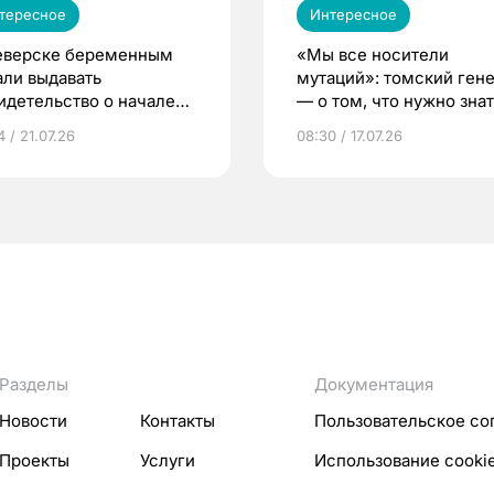
тересное
Интересное
еверске беременным
«Мы все носители
али выдавать
мутаций»: томский ген
идетельство о начале
— о том, что нужно знат
ни»
беременности
 / 21.07.26
08:30 / 17.07.26
Разделы
Документация
Новости
Контакты
Пользовательское со
Проекты
Услуги
Использование cooki