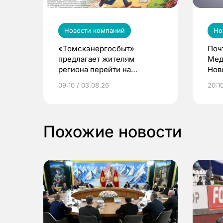
Новости компаний
Но
«Томскэнергосбыт»
Поч
предлагает жителям
Мед
региона перейти на
Нов
электронные квитанции и
про
09:10 / 03.08.26
20:10
выиграть призы
Похожие новости