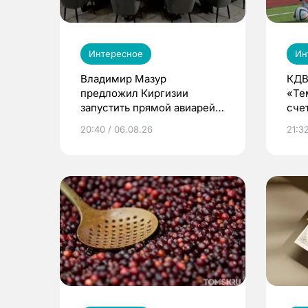
Интересное
Ин
Владимир Мазур
КДВ
предложил Киргизии
«Те
запустить прямой авиарейс
сче
из Томска
20:40 / 06.08.26
21:32