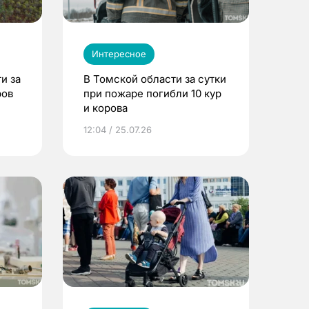
Интересное
и за
В Томской области за сутки
ров
при пожаре погибли 10 кур
и корова
12:04 / 25.07.26